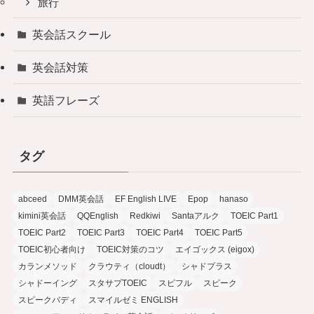
旅行
英会話スクール
英会話対策
英語フレーズ
タグ
abceed
DMM英会話
EF English LIVE
Epop
hanaso
kimini英会話
QQEnglish
Redkiwi
Santaアルク
TOEIC Part1
TOEIC Part2
TOEIC Part3
TOEIC Part4
TOEIC Part5
TOEIC初心者向け
TOEIC対策のコツ
エイゴックス (eigox)
カランメソッド
クラウティ（cloudt）
シャドプラス
シャドーイング
スタサプTOEIC
スピフル
スピーク
スピークバディ
スマイルゼミ ENGLISH