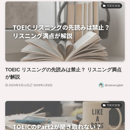
TOEIC対策
TOEIC リスニングの先読みは禁止？ リスニング満点
が解説
2023年3月11日
2026年1月9日
@otterenglish
TOEIC対策