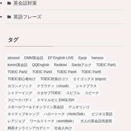
英会話対策
英語フレーズ
タグ
abceed
DMM英会話
EF English LIVE
Epop
hanaso
kimini英会話
QQEnglish
Redkiwi
Santaアルク
TOEIC Part1
TOEIC Part2
TOEIC Part3
TOEIC Part4
TOEIC Part5
TOEIC初心者向け
TOEIC対策のコツ
エイゴックス (eigox)
カランメソッド
クラウティ（cloudt）
シャドプラス
シャドーイング
スタサプTOEIC
スピフル
スピーク
スピークバディ
スマイルゼミ ENGLISH
スモールワールドオンライン英会話
デュオリンゴ
ネイティブキャンプ
ハロートーク（HelloTalk）
ビジネス英語
レアジョブ
ワールドトーク（worldtalk）
大人の英会話倶楽部
桐原オンラインアカデミー
社会人向け