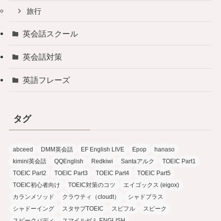
旅行
英会話スクール
英会話対策
英語フレーズ
タグ
abceed
DMM英会話
EF English LIVE
Epop
hanaso
kimini英会話
QQEnglish
Redkiwi
Santaアルク
TOEIC Part1
TOEIC Part2
TOEIC Part3
TOEIC Part4
TOEIC Part5
TOEIC初心者向け
TOEIC対策のコツ
エイゴックス (eigox)
カランメソッド
クラウティ（cloudt）
シャドプラス
シャドーイング
スタサプTOEIC
スピフル
スピーク
スピークバディ
スマイルゼミ ENGLISH