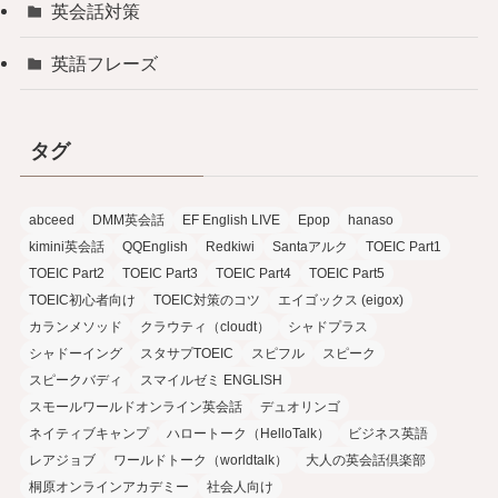
英会話対策
英語フレーズ
タグ
abceed
DMM英会話
EF English LIVE
Epop
hanaso
kimini英会話
QQEnglish
Redkiwi
Santaアルク
TOEIC Part1
TOEIC Part2
TOEIC Part3
TOEIC Part4
TOEIC Part5
TOEIC初心者向け
TOEIC対策のコツ
エイゴックス (eigox)
カランメソッド
クラウティ（cloudt）
シャドプラス
シャドーイング
スタサプTOEIC
スピフル
スピーク
スピークバディ
スマイルゼミ ENGLISH
スモールワールドオンライン英会話
デュオリンゴ
ネイティブキャンプ
ハロートーク（HelloTalk）
ビジネス英語
レアジョブ
ワールドトーク（worldtalk）
大人の英会話倶楽部
桐原オンラインアカデミー
社会人向け