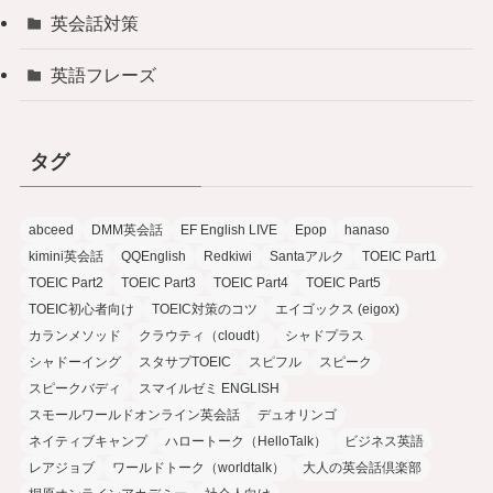
英会話対策
英語フレーズ
タグ
abceed
DMM英会話
EF English LIVE
Epop
hanaso
kimini英会話
QQEnglish
Redkiwi
Santaアルク
TOEIC Part1
TOEIC Part2
TOEIC Part3
TOEIC Part4
TOEIC Part5
TOEIC初心者向け
TOEIC対策のコツ
エイゴックス (eigox)
カランメソッド
クラウティ（cloudt）
シャドプラス
シャドーイング
スタサプTOEIC
スピフル
スピーク
スピークバディ
スマイルゼミ ENGLISH
スモールワールドオンライン英会話
デュオリンゴ
ネイティブキャンプ
ハロートーク（HelloTalk）
ビジネス英語
レアジョブ
ワールドトーク（worldtalk）
大人の英会話倶楽部