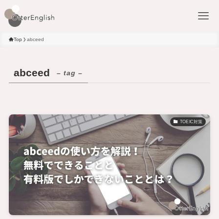
Top
abceed
abceed
– tag –
TOEIC対策