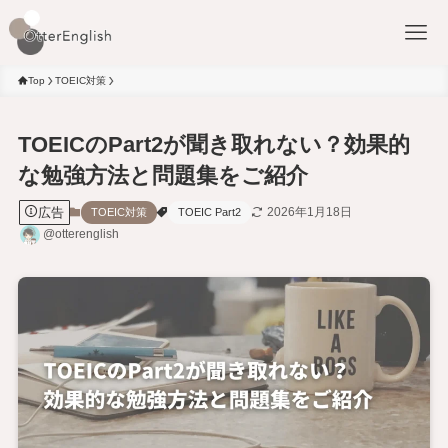
Top
TOEIC対策
TOEICのPart2が聞き取れない？効果的
な勉強方法と問題集をご紹介
広告
2026年1月18日
TOEIC対策
TOEIC Part2
@otterenglish