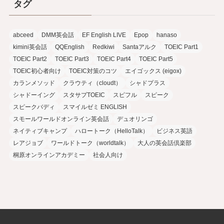
タグ
abceed
DMM英会話
EF English LIVE
Epop
hanaso
kimini英会話
QQEnglish
Redkiwi
Santaアルク
TOEIC Part1
TOEIC Part2
TOEIC Part3
TOEIC Part4
TOEIC Part5
TOEIC初心者向け
TOEIC対策のコツ
エイゴックス (eigox)
カランメソッド
クラウティ（cloudt）
シャドプラス
シャドーイング
スタサプTOEIC
スピフル
スピーク
スピークバディ
スマイルゼミ ENGLISH
スモールワールドオンライン英会話
デュオリンゴ
ネイティブキャンプ
ハロートーク（HelloTalk）
ビジネス英語
レアジョブ
ワールドトーク（worldtalk）
大人の英会話倶楽部
桐原オンラインアカデミー
社会人向け