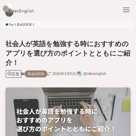
Top
英会話対策
社会人が英語を勉強する時におすすめの
アプリを選び方のポイントとともにご紹
介！
広告
2026年3月5日
@otterenglish
英会話対策