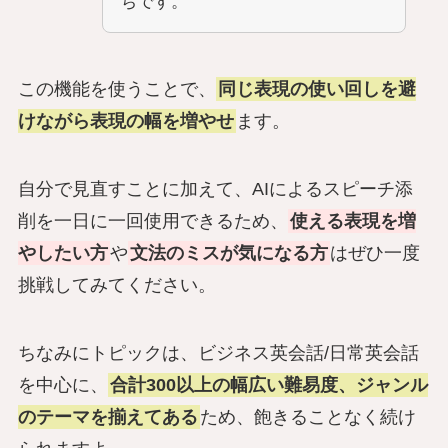
ちです。
この機能を使うことで、
同じ表現の使い回しを避
けながら表現の幅を増やせ
ます。
自分で見直すことに加えて、AIによるスピーチ添
削を一日に一回使用できるため、
使える表現を増
やしたい方
や
文法のミスが気になる方
はぜひ一度
挑戦してみてください。
ちなみにトピックは、ビジネス英会話/日常英会話
を中心に、
合計300以上の幅広い難易度、ジャンル
のテーマを揃えてある
ため、飽きることなく続け