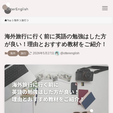
Top
海外
旅行
海外旅行に行く前に英語の勉強はした方
が良い！理由とおすすめ教材をご紹介！
2026年5月27日
@otterenglish
海外
旅行