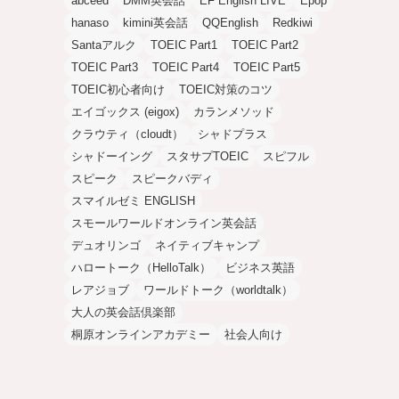
abceed
DMM英会話
EF English LIVE
Epop
hanaso
kimini英会話
QQEnglish
Redkiwi
Santaアルク
TOEIC Part1
TOEIC Part2
TOEIC Part3
TOEIC Part4
TOEIC Part5
TOEIC初心者向け
TOEIC対策のコツ
エイゴックス (eigox)
カランメソッド
クラウティ（cloudt）
シャドプラス
シャドーイング
スタサプTOEIC
スピフル
スピーク
スピークバディ
スマイルゼミ ENGLISH
スモールワールドオンライン英会話
デュオリンゴ
ネイティブキャンプ
ハロートーク（HelloTalk）
ビジネス英語
レアジョブ
ワールドトーク（worldtalk）
大人の英会話倶楽部
桐原オンラインアカデミー
社会人向け