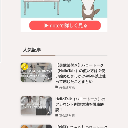
人気記事
【失敗談付き】ハロートーク
（HelloTalk）の使い方は？使
い始めたきっかけや6年以上使
って感じたことまとめ
英会話対策
HelloTalk（ハロートーク）の
アカウント削除方法を徹底解
説！
英会話対策
【検証してみた】ハロートーク