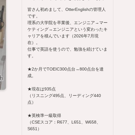
皆さん初めまして、OtterEnglishの管理人
です。
理系の大学院を卒業後、エンジニア→マー
ケティング→エンジニアという変わったキ
ャリアを積んでいます（2026年7月現
在）。
仕事で英語を使うので、勉強を続けていま
す。
★2か月でTOEIC300点台→800点台を達
成。
★現在は935点
（リスニング495点、リーディング440
点）
★英検準一級取得
（CSEスコア：R677、L651、W658、
S651）