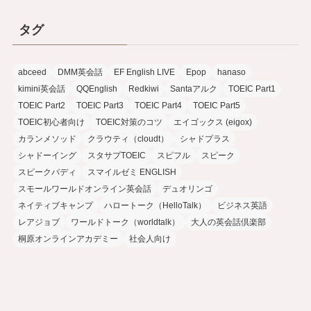
タグ
abceed
DMM英会話
EF English LIVE
Epop
hanaso
kimini英会話
QQEnglish
Redkiwi
Santaアルク
TOEIC Part1
TOEIC Part2
TOEIC Part3
TOEIC Part4
TOEIC Part5
TOEIC初心者向け
TOEIC対策のコツ
エイゴックス (eigox)
カランメソッド
クラウティ（cloudt）
シャドプラス
シャドーイング
スタサプTOEIC
スピフル
スピーク
スピークバディ
スマイルゼミ ENGLISH
スモールワールドオンライン英会話
デュオリンゴ
ネイティブキャンプ
ハロートーク（HelloTalk）
ビジネス英語
レアジョブ
ワールドトーク（worldtalk）
大人の英会話倶楽部
桐原オンラインアカデミー
社会人向け