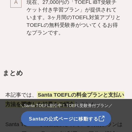
現在、27,000円の「TOEFL iBT受験チ
ケット付き学習プラン」が提供されて
います。3ヶ月間のTOEFL対策アプリと
TOEFLの無料受験券がついてくるお得
なプランです。
まとめ
本記事では、
Santa TOEFLの料金プランと支払い
方法を調査した結果をご紹介
しました。
＼Santa TOEFL割引中！TOEFL受験券付プラン／
Santaの公式ページに移動する
Santa TOEFLで現在提供されている特別プランは