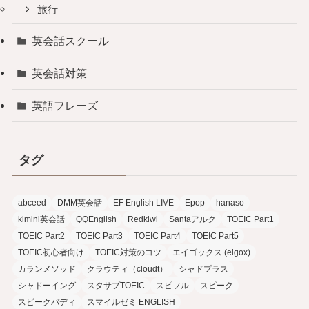
旅行
英会話スクール
英会話対策
英語フレーズ
タグ
abceed
DMM英会話
EF English LIVE
Epop
hanaso
kimini英会話
QQEnglish
Redkiwi
Santaアルク
TOEIC Part1
TOEIC Part2
TOEIC Part3
TOEIC Part4
TOEIC Part5
TOEIC初心者向け
TOEIC対策のコツ
エイゴックス (eigox)
カランメソッド
クラウティ（cloudt）
シャドプラス
シャドーイング
スタサプTOEIC
スピフル
スピーク
スピークバディ
スマイルゼミ ENGLISH