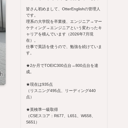
皆さん初めまして、OtterEnglishの管理人
です。
理系の大学院を卒業後、エンジニア→マー
ケティング→エンジニアという変わったキ
ャリアを積んでいます（2026年7月現
在）。
仕事で英語を使うので、勉強を続けていま
す。
★2か月でTOEIC300点台→800点台を達
成。
★現在は935点
（リスニング495点、リーディング440
点）
★英検準一級取得
（CSEスコア：R677、L651、W658、
S651）