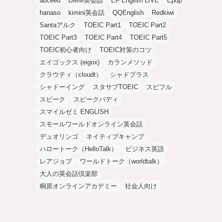
abceed
DMM英会話
EF English LIVE
Epop
hanaso
kimini英会話
QQEnglish
Redkiwi
Santaアルク
TOEIC Part1
TOEIC Part2
TOEIC Part3
TOEIC Part4
TOEIC Part5
TOEIC初心者向け
TOEIC対策のコツ
エイゴックス (eigox)
カランメソッド
クラウティ（cloudt）
シャドプラス
シャドーイング
スタサプTOEIC
スピフル
スピーク
スピークバディ
スマイルゼミ ENGLISH
スモールワールドオンライン英会話
デュオリンゴ
ネイティブキャンプ
ハロートーク（HelloTalk）
ビジネス英語
レアジョブ
ワールドトーク（worldtalk）
大人の英会話倶楽部
桐原オンラインアカデミー
社会人向け