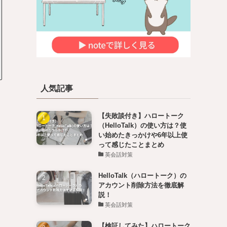
人気記事
【失敗談付き】ハロートーク
（HelloTalk）の使い方は？使
い始めたきっかけや6年以上使
って感じたことまとめ
英会話対策
HelloTalk（ハロートーク）の
アカウント削除方法を徹底解
説！
英会話対策
【検証してみた】ハロートーク