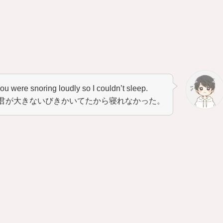
You were snoring loudly so I couldn’t sleep.
君が大きないびきかいてたから寝れなかった。