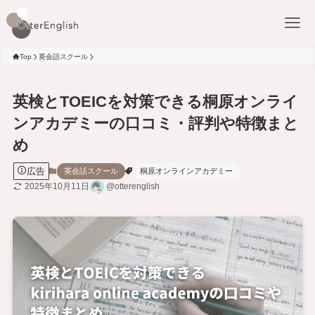
Top
英会話スクール
英検とTOEICを対策できる桐原オンライ
ンアカデミーの口コミ・評判や特徴まと
め
広告
英会話スクール
桐原オンラインアカデミー
2025年10月11日
@otterenglish